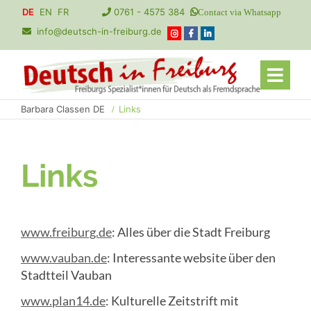
Navigation
DE
EN
FR
0761 - 4575 384
Contact via Whatsapp
überspringen
info@deutsch-in-freiburg.de
Barbara Classen DE
Links
Links
www.freiburg.de
: Alles über die Stadt Freiburg
www.vauban.de
: Interessante website über den
Stadtteil Vauban
www.plan14.de
: Kulturelle Zeitstrift mit